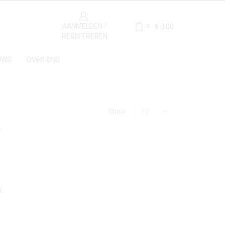
AANMELDEN /
€
0,00
0
REGISTREREN
UWS
OVER ONS
Price
Show
Materiaal
w
Marmer
(2)