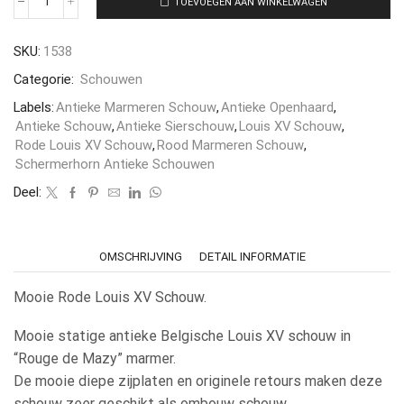
TOEVOEGEN AAN WINKELWAGEN
SKU:
1538
Categorie:
Schouwen
Labels:
Antieke Marmeren Schouw
,
Antieke Openhaard
,
Antieke Schouw
,
Antieke Sierschouw
,
Louis XV Schouw
,
Rode Louis XV Schouw
,
Rood Marmeren Schouw
,
Schermerhorn Antieke Schouwen
Deel:
OMSCHRIJVING
DETAIL INFORMATIE
Mooie Rode Louis XV Schouw.
Mooie statige antieke Belgische Louis XV schouw in
“Rouge de Mazy” marmer.
De mooie diepe zijplaten en originele retours maken deze
schouw zeer geschikt als ombouw schouw.