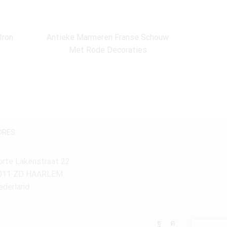
Iron
Antieke Marmeren Franse Schouw
Antiqu
Met Rode Decoraties
DRES
orte Lakenstraat 22
011 ZD HAARLEM
ederland