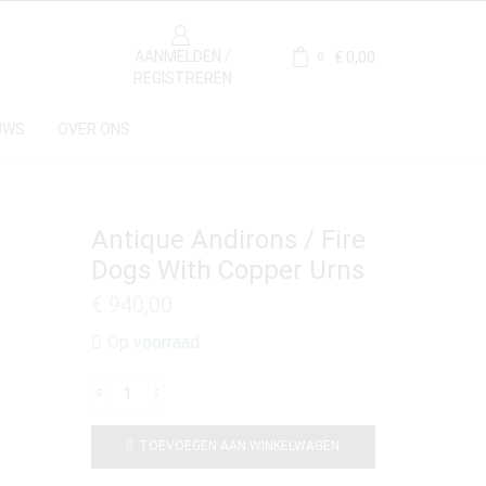
AANMELDEN /
€
0,00
0
REGISTREREN
UWS
OVER ONS
Antique Andirons / Fire
Dogs With Copper Urns
€
940,00
Op voorraad
TOEVOEGEN AAN WINKELWAGEN