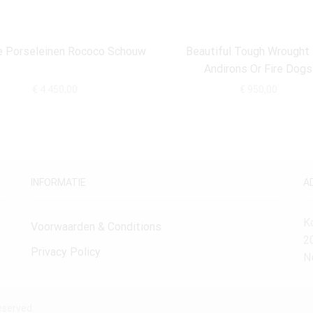
e Porseleinen Rococo Schouw
Beautiful Tough Wrought 
Andirons Or Fire Dogs
€
4.450,00
€
950,00
INFORMATIE
A
K
Voorwaarden & Conditions
2
Privacy Policy
N
eserved.