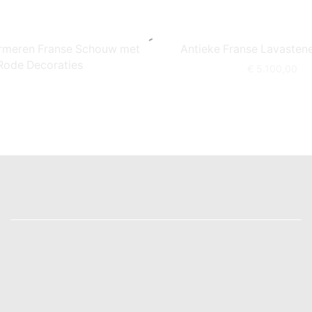
rmeren Franse Schouw met
Antieke Franse Lavaste
Rode Decoraties
€
5.100,00
INFORMATIE
Voorwaarden & Conditions
Privacy Policy