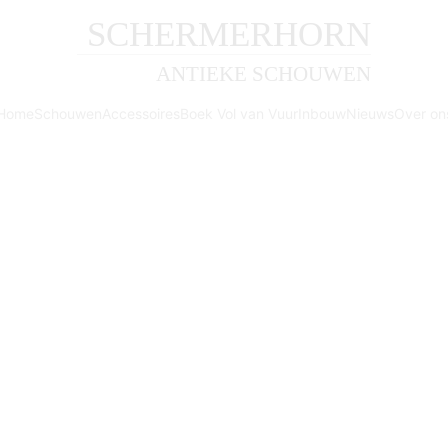
SCHERMERHORN
ANTIEKE SCHOUWEN
Home
Schouwen
Accessoires
Boek Vol van Vuur
Inbouw
Nieuws
Over on