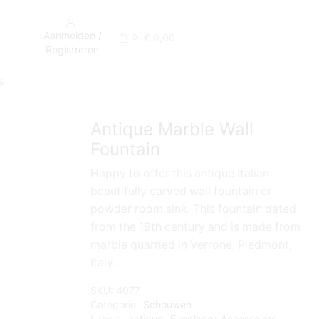
Aanmelden /
€
0,00
0
Registreren
s
Antique Marble Wall
Fountain
Happy to offer this antique Italian
beautifully carved wall fountain or
powder room sink. This fountain dated
from the 19th century and is made from
marble quarried in Verrone, Piedmont,
Italy.
SKU:
4077
Categorie:
Schouwen
Labels:
antique
,
Fireplaces Accessoires
,