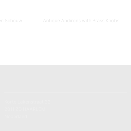
nen Schouw
Antique Andirons with Brass Knobs
ADRES
Korte Lakenstraat 22
2011 ZD HAARLEM
Nederland