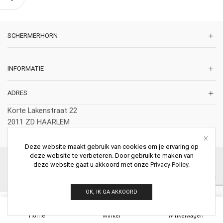
SCHERMERHORN
INFORMATIE
ADRES
Korte Lakenstraat 22
2011 ZD HAARLEM
Nederland
Deze website maakt gebruik van cookies om je ervaring op
deze website te verbeteren. Door gebruik te maken van
© 2026 Schermerhorn Antieke Schouwen. All Rights Reserved.
deze website gaat u akkoord met onze
Privacy Policy
.
OK, IK GA AKKOORD
0
Home
Winkel
Winkelwagen