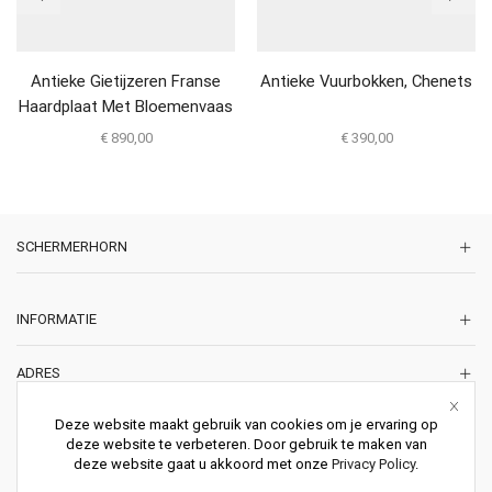
Antieke Gietijzeren Franse
Antieke Vuurbokken, Chenets
Haardplaat Met Bloemenvaas
€
890,00
€
390,00
SCHERMERHORN
INFORMATIE
ADRES
Korte Lakenstraat 22
Deze website maakt gebruik van cookies om je ervaring op
2011 ZD HAARLEM
deze website te verbeteren. Door gebruik te maken van
Nederland
deze website gaat u akkoord met onze
Privacy Policy
.