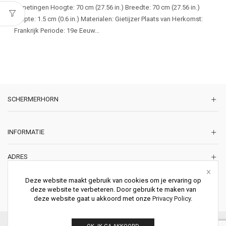
Afmetingen Hoogte: 70 cm (27.56 in.) Breedte: 70 cm (27.56 in.)
Diepte: 1.5 cm (0.6 in.) Materialen: Gietijzer Plaats van Herkomst:
Frankrijk Periode: 19e Eeuw...
SCHERMERHORN
INFORMATIE
ADRES
Korte Lakenstraat 22
Deze website maakt gebruik van cookies om je ervaring op
2011 ZD HAARLEM
deze website te verbeteren. Door gebruik te maken van
Nederland
deze website gaat u akkoord met onze
Privacy Policy
.
© 2026 Schermerhorn Antieke Schouwen. All Rights Reserved.