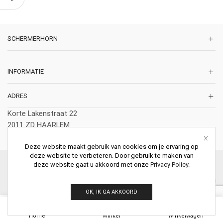
SCHERMERHORN
INFORMATIE
ADRES
Korte Lakenstraat 22
2011 ZD HAARLEM
Nederland
Deze website maakt gebruik van cookies om je ervaring op
deze website te verbeteren. Door gebruik te maken van
© 2026 Schermerhorn Antieke Schouwen. All Rights Reserved.
deze website gaat u akkoord met onze
Privacy Policy
.
OK, IK GA AKKOORD
0
Home
Winkel
Winkelwagen