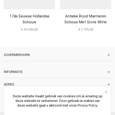
17de Eeuwse Hollandse
Antieke Rood Marmeren
Schouw
Schouw Met Grote Witte
Consoles
€
39.500,00
€
2.750,00
SCHERMERHORN
INFORMATIE
ADRES
Korte Lakenstraat 22
Deze website maakt gebruik van cookies om je ervaring op
2011 ZD HAARLEM
deze website te verbeteren. Door gebruik te maken van
Nederland
deze website gaat u akkoord met onze
Privacy Policy
.