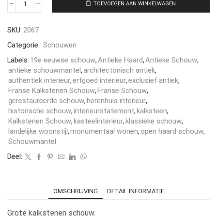
TOEVOEGEN AAN WINKELWAGEN
SKU:
2067
Categorie:
Schouwen
Labels:
19e eeuwse schouw
,
Antieke Haard
,
Antieke Schouw
,
antieke schouwmantel
,
architectonisch antiek
,
authentiek interieur
,
erfgoed interieur
,
exclusief antiek
,
Franse Kalkstenen Schouw
,
Franse Schouw
,
gerestaureerde schouw
,
herenhuis interieur
,
historische schouw
,
interieurstatement
,
kalksteen
,
Kalkstenen Schouw
,
kasteelinterieur
,
klassieke schouw
,
landelijke woonstijl
,
monumentaal wonen
,
open haard schouw
,
Schouwmantel
Deel:
OMSCHRIJVING
DETAIL INFORMATIE
Grote kalkstenen schouw.