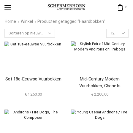
0
Home
Winkel
Producten getagged “Haardbokken”
Set 18e-Eeuwse Vuurbokken
Mid-Century Modern
Vuurbokken, Chenets
€
1.250,00
€
2.200,00