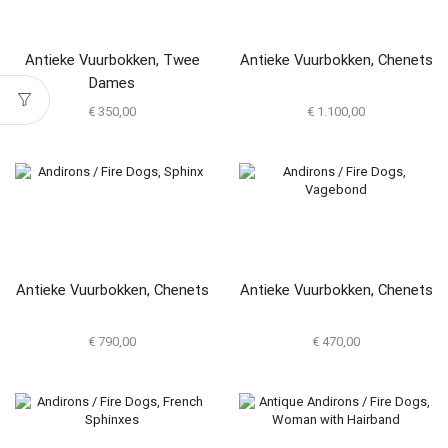
Antieke Vuurbokken, Twee
Antieke Vuurbokken, Chenets
Dames
€
350,00
€
1.100,00
Antieke Vuurbokken, Chenets
Antieke Vuurbokken, Chenets
€
790,00
€
470,00