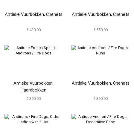
Antieke Vuurbokken, Chenets
Antieke Vuurbokken, Chenets
€
430,00
€
550,00
Antieke Vuurbokken,
Antieke Vuurbokken, Chenets
Haardbokken
€
350,00
€
360,00