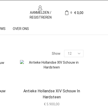
AANMELDEN /
€
0,00
0
REGISTREREN
UWS
OVER ONS
Show
ouw
Antieke Hollandse XIV Schouw In
Hardsteen
€
5.900,00