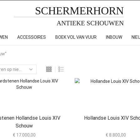
SCHERMERHORN
ANTIEKE SCHOUWEN
WEN
ACCESSOIRES
BOEK VOL VAN VUUR
INBOUW
NIE
ouw”
stenen Hollandse Louis XIV
Hollandse Louis XIV Sch
Schouw
€
17.000,00
€
8.800,00