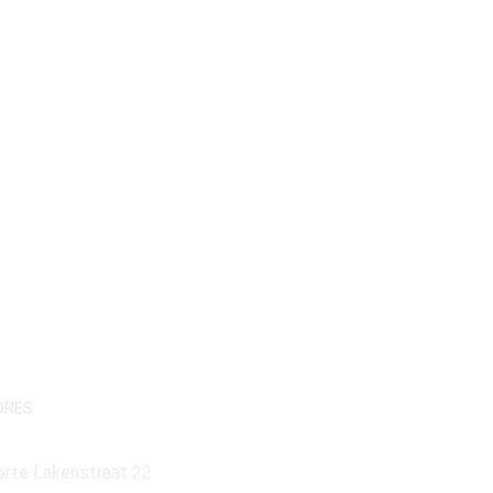
Stijlperiode
18e Eeuw
(1)
Louis XVI
(1)
Maatvoering
180-200 cm.
(1)
DRES
orte Lakenstraat 22