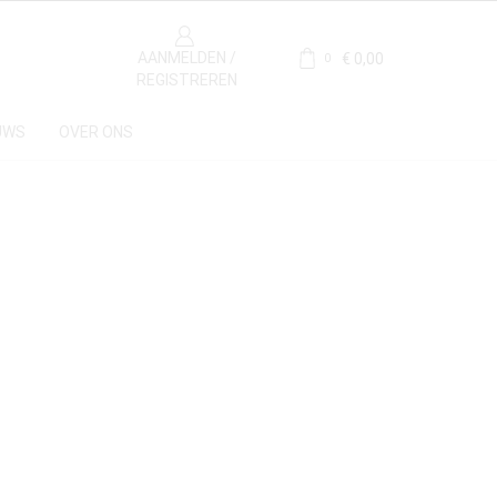
AANMELDEN /
€
0,00
0
REGISTREREN
UWS
OVER ONS
Materiaal
Marmer
(1)
Herkomst
Belgie
(1)