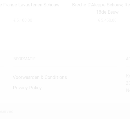
e Franse Lavastenen Schouw
Breche D’Aleppe Schouw, R
18de Eeuw
€
5.100,00
€
5.450,00
INFORMATIE
A
K
Voorwaarden & Conditions
2
Privacy Policy
N
eserved.