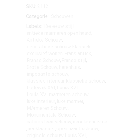
SKU:
2112
Categorie:
Schouwen
Labels:
18e eeuw stijl
,
antieke marmeren open haard
,
Antieke Schouw
,
decoratieve schouw klassiek
,
exclusief wonen
,
Frans antiek
,
Franse Schouw
,
Franse stijl
,
Grote Schouw
,
herenhuis
,
imposante schouw
,
klassiek interieur
,
klassieke schouw
,
Lodewijk XVI
,
Louis XVI
,
Louis XVI marmeren schouw
,
luxe interieur
,
luxe marmer
,
MArmeren Schouw
,
Monumentale Schouw
,
natuursteen schouw
,
neoclassicisme
,
neoklassiek.
,
open haard schouw
,
originele schouw Louis XVI
,