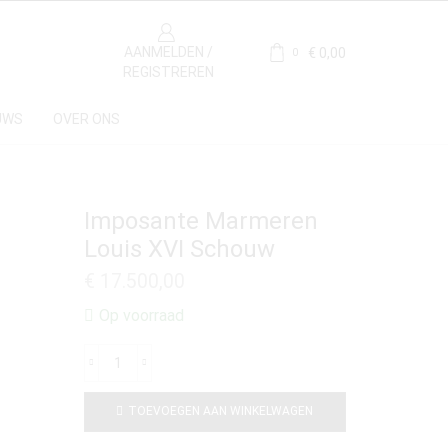
AANMELDEN /
€
0,00
0
REGISTREREN
UWS
OVER ONS
Imposante Marmeren
Louis XVI Schouw
€
17.500,00
Op voorraad
TOEVOEGEN AAN WINKELWAGEN