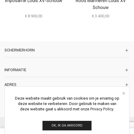
Imposante Louis XV-Schouw
Rood Marmeren Louis XV
Schouw
€
8.900,00
€
3.400,00
SCHERMERHORN
INFORMATIE
ADRES
Korte Lakenstraat 22
Deze website maakt gebruik van cookies om je ervaring op
2011 ZD HAARLEM
deze website te verbeteren. Door gebruik te maken van
Nederland
deze website gaat u akkoord met onze
Privacy Policy
.
© 2026 Schermerhorn Antieke Schouwen. All Rights Reserved.
OK, IK GA AKKOORD
0