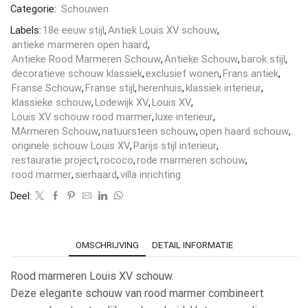
Categorie:
Schouwen
Labels:
18e eeuw stijl
,
Antiek Louis XV schouw
,
antieke marmeren open haard
,
Antieke Rood Marmeren Schouw
,
Antieke Schouw
,
barok stijl
,
decoratieve schouw klassiek
,
exclusief wonen
,
Frans antiek
,
Franse Schouw
,
Franse stijl
,
herenhuis
,
klassiek interieur
,
klassieke schouw
,
Lodewijk XV
,
Louis XV
,
Louis XV schouw rood marmer
,
luxe interieur
,
MArmeren Schouw
,
natuursteen schouw
,
open haard schouw
,
originele schouw Louis XV
,
Parijs stijl interieur
,
restauratie project
,
rococo
,
rode marmeren schouw
,
rood marmer
,
sierhaard
,
villa inrichting
Deel:
OMSCHRIJVING
DETAIL INFORMATIE
Rood marmeren Louis XV schouw.
Deze elegante schouw van rood marmer combineert