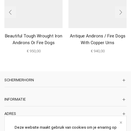
Beautiful Tough Wrought Iron
Antique Andirons / Fire Dogs
Andirons Or Fire Dogs
With Copper Urns
€
950,00
€
940,00
SCHERMERHORN
INFORMATIE
ADRES
Korte Lakenstraat 22
Deze website maakt gebruik van cookies om je ervaring op
2011 ZD HAARLEM