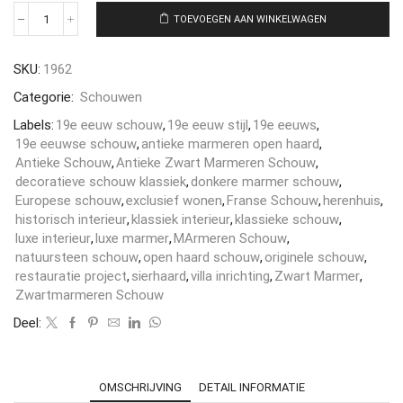
TOEVOEGEN AAN WINKELWAGEN
SKU:
1962
Categorie:
Schouwen
Labels:
19e eeuw schouw
,
19e eeuw stijl
,
19e eeuws
,
19e eeuwse schouw
,
antieke marmeren open haard
,
Antieke Schouw
,
Antieke Zwart Marmeren Schouw
,
decoratieve schouw klassiek
,
donkere marmer schouw
,
Europese schouw
,
exclusief wonen
,
Franse Schouw
,
herenhuis
,
historisch interieur
,
klassiek interieur
,
klassieke schouw
,
luxe interieur
,
luxe marmer
,
MArmeren Schouw
,
natuursteen schouw
,
open haard schouw
,
originele schouw
,
restauratie project
,
sierhaard
,
villa inrichting
,
Zwart Marmer
,
Zwartmarmeren Schouw
Deel:
OMSCHRIJVING
DETAIL INFORMATIE