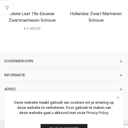
Kleine Laat 19e-Eeuwse
Hollandse Zwart Marmeren
Zwartmarmeren Schouw
Schouw
€
3.400,00
SCHERMERHORN
INFORMATIE
ADRES
Korte Lakenstraat 22
Deze website maakt gebruik van cookies om je ervaring op
2011 ZD HAARLEM
deze website te verbeteren. Door gebruik te maken van
Nederland
deze website gaat u akkoord met onze
Privacy Policy
.
© 2026 Schermerhorn Antieke Schouwen. All Rights Reserved.