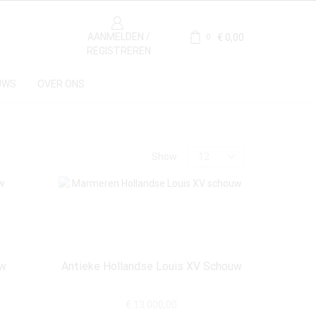
AANMELDEN /
€
0,00
0
REGISTREREN
UWS
OVER ONS
Price
Show
Materiaal
uw
Antieke Hollandse Louis XV Schouw
Marmer
(1)
€
13.000,00
Statuario
(1)