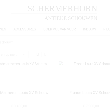
SCHERMERHORN
ANTIEKE SCHOUWEN
WEN
ACCESSOIRES
BOEK VOL VAN VUUR
INBOUW
NIE
 schouw”
Marmeren Louis XV Schouw
Franse Louis XV Scho
€
3.400,00
€
7.900,00