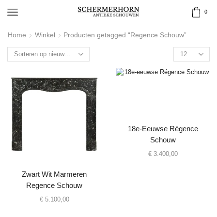
0
Home
Winkel
Producten getagged “Regence Schouw”
18e-Eeuwse Régence
Schouw
€
3.400,00
Zwart Wit Marmeren
Regence Schouw
€
5.100,00