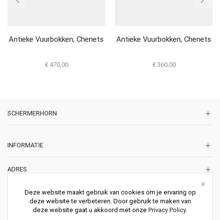
Antieke Vuurbokken, Chenets
Antieke Vuurbokken, Chenets
€
470,00
€
360,00
SCHERMERHORN
INFORMATIE
ADRES
Korte Lakenstraat 22
Deze website maakt gebruik van cookies om je ervaring op
2011 ZD HAARLEM
deze website te verbeteren. Door gebruik te maken van
Nederland
deze website gaat u akkoord met onze
Privacy Policy
.