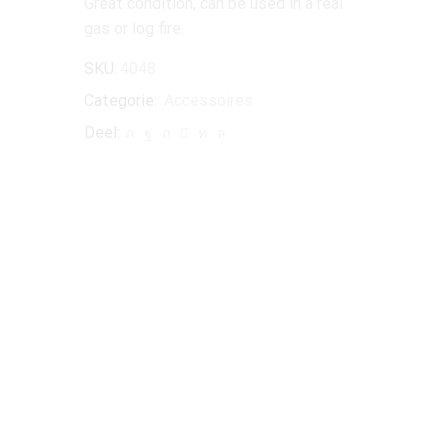
Great condition, can be used in a real
gas or log fire.
SKU:
4048
Categorie:
Accessoires
Deel: