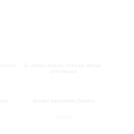
nets
Antieke Vuurbokken, Chenets
Antiek
€
390,00