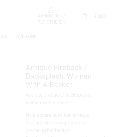
AANMELDEN /
€
0,00
0
REGISTREREN
UWS
OVER ONS
Antique Fireback /
Backsplash, Woman
With A Basket
Antique fireback / backsplash,
woman with a basket.
Nice square cast iron antique
fireback displaying a woman
preparing her basket.