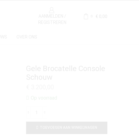
AANMELDEN /
€
0,00
0
REGISTREREN
UWS
OVER ONS
Gele Brocatelle Console
Schouw
€
3.200,00
Op voorraad
TOEVOEGEN AAN WINKELWAGEN