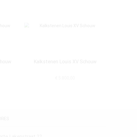
chouw
Kalkstenen Louis XV Schouw
Grijs Ma
€
5.800,00
DRES
orte Lakenstraat 22