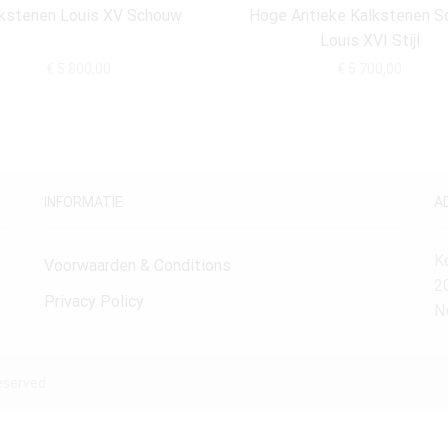
kstenen Louis XV Schouw
Hoge Antieke Kalkstenen S
Louis XVI Stijl
€
5.800,00
€
5.700,00
INFORMATIE
A
K
Voorwaarden & Conditions
2
Privacy Policy
N
eserved.