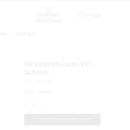
AANMELDEN /
€
0,00
0
REGISTREREN
UWS
OVER ONS
Kalkstenen Louis XVI
Schouw
€
4.400,00
Op voorraad
TOEVOEGEN AAN WINKELWAGEN