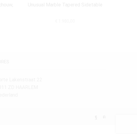
chouw,
Unusual Marble Tapered Sidetable
Kleine S
€
1.980,00
DRES
orte Lakenstraat 22
011 ZD HAARLEM
ederland