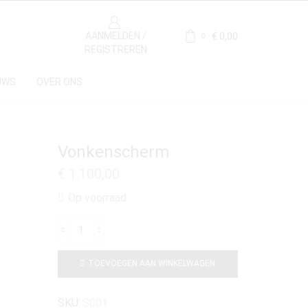
AANMELDEN /
€
0,00
0
REGISTREREN
UWS
OVER ONS
Vonkenscherm
€
1.100,00
Op voorraad
TOEVOEGEN AAN WINKELWAGEN
SKU:
S001