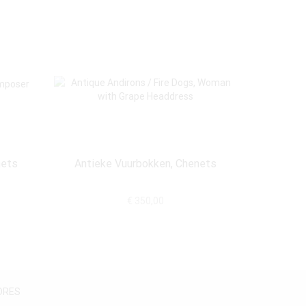
nets
Antieke Vuurbokken, Chenets
Antiek
€
350,00
DRES