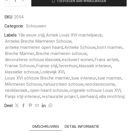
TOEVOEGEN AAN WINKELWAGEN
SKU:
2054
Categorie:
Schouwen
Labels:
18e eeuw stijl
,
Antiek Louis XVI mantelpiece
,
Antieke Breche Marmeren Schouw
,
antieke marmeren open haard
,
Antieke Schouw
,
bont marmer
,
Breche Marmer
,
Breche marmeren schouw
,
decoratieve schouw klassiek
,
exclusief wonen
,
Frans antiek
,
Franse Schouw
,
Franse stijl
,
herenhuis
,
klassiek interieur
,
klassieke schouw
,
Lodewijk XVI
,
Louis XVI schouw Breche marmer
,
luxe interieur
,
luxe marmer
,
MArmeren Schouw
,
natuursteen schouw
,
neoclassicisme
,
neoklassiek.
,
open haard schouw
,
originele schouw Louis XVI
,
Parijs stijl interieur
,
restauratie project
,
sierhaard
,
villa inrichting
Deel:
OMSCHRIJVING
DETAIL INFORMATIE