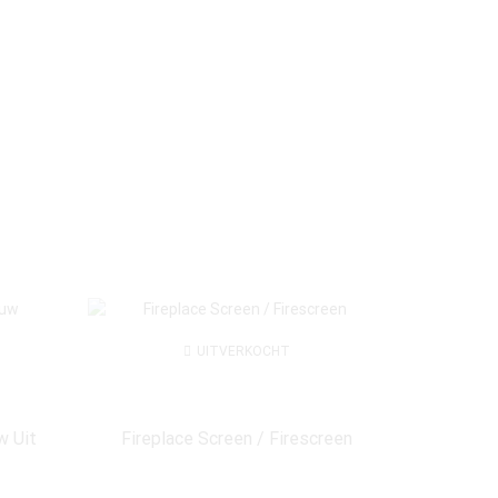
UITVERKOCHT
w Uit
Fireplace Screen / Firescreen
Antique 