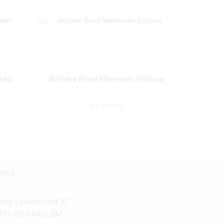
tain
Antieke Rood Marmeren Schouw
17de Ee
€
3.100,00
DRES
orte Lakenstraat 22
011 ZD HAARLEM