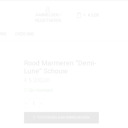
AANMELDEN /
€
0,00
0
REGISTREREN
UWS
OVER ONS
Rood Marmeren ”Demi-
Lune” Schouw
€
5.300,00
Op voorraad
TOEVOEGEN AAN WINKELWAGEN