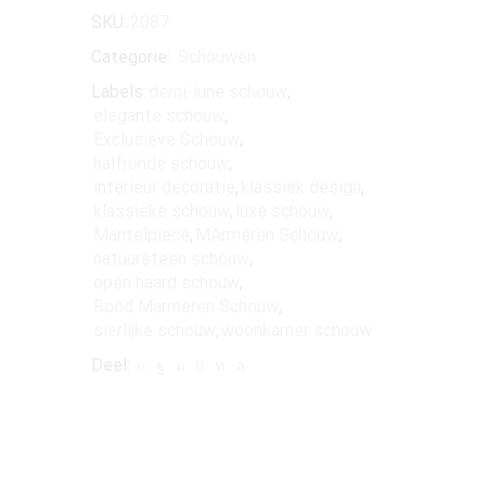
SKU:
2087
Categorie:
Schouwen
Labels:
demi-lune schouw
,
elegante schouw
,
Exclusieve Schouw
,
halfronde schouw
,
interieur decoratie
,
klassiek design
,
klassieke schouw
,
luxe schouw
,
Mantelpiece
,
MArmeren Schouw
,
natuursteen schouw
,
open haard schouw
,
Rood Marmeren Schouw
,
sierlijke schouw
,
woonkamer schouw
Deel: