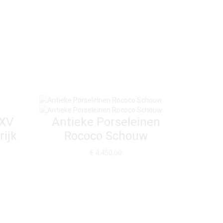
 XV
Antieke Porseleinen
H
ijk
Rococo Schouw
Kalk
€
4.450,00
L