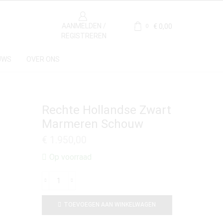
AANMELDEN /
€
0,00
0
REGISTREREN
UWS
OVER ONS
Rechte Hollandse Zwart
Marmeren Schouw
€
1.950,00
Op voorraad
TOEVOEGEN AAN WINKELWAGEN